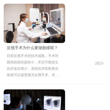
上班族，就担心做近视手术会占用
太多时间。那么，近视手术全程需
要多久？
近视手术为什么要做散瞳呢？
目前近视手术的技术成熟，手术对
眼部的组织损伤小，术后可能发生
2023-
的并发症很少，系统的术前检查合
05-18
格就可以接受激光近视手术。术前
14:20:51
检查中有项检查散瞳，很多朋友想
知道近视手术为什么要做散瞳呢？