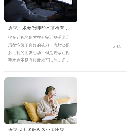
近视手术要做哪些术前检查检查项目
很多近视的朋友在做完近视手术之
后都恢复了良好的视力，为此让很
2023-
多近视的朋友心动，但是要做近视
05-18
手术也不是直接做就可以的，还得
14:17:56
做术前检查，只有检查符合要求才
可以考虑手术，而且近视手术的术
前检查项目也多，那近视手术要做
哪些术前检查检查项目？
近视眼手术近视多少度比较合适