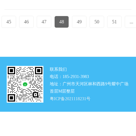
09:52:03
是去到医院医生是不会直接给安排
手术的，还得做术前检查，只有术
45
46
47
48
49
50
51
...
前检查符合手术要求的才会考虑手
术，那为什么近视手术要做术前检
查呢？
联系我们
电话：185-2931-3983
地址：广州市天河区林和西路9号耀中广场
首层M层整层
粤ICP备2021118231号