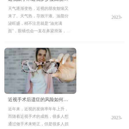
天气逐渐变热，近视的朋友烦恼又
来了。天气热，导致汗液、油脂分
2023-
泌旺盛，稍不注意就是“油光满
05-17
面”，眼镜也会一直在鼻梁滑落，真
15:00:30
的麻烦。所以朋友们就像做近视手
术摆脱眼镜。那么，近视眼手术近
视多少度比较合适?
近视手术后遗症的风险如何减少？
近年来，近视的发病率年年上升，
而随着近视手术的成熟，很多人想
2023-
通过做手术来矫正，但是很多人担
05-17