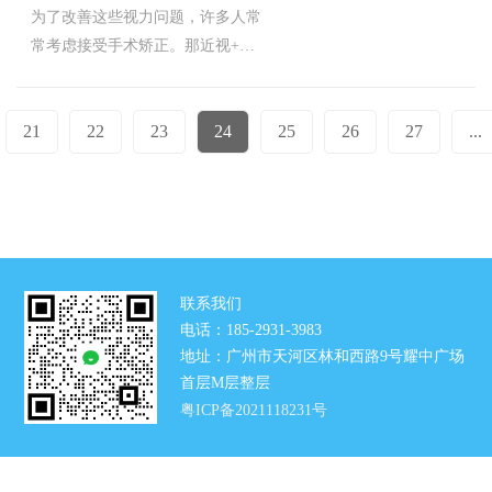
为了改善这些视力问题，许多人常
10-07
常考虑接受手术矫正。那近视+散
11:21:02
光要如何矫正？
21
22
23
24
25
26
27
...
联系我们
电话：185-2931-3983
地址：广州市天河区林和西路9号耀中广场
首层M层整层
粤ICP备2021118231号