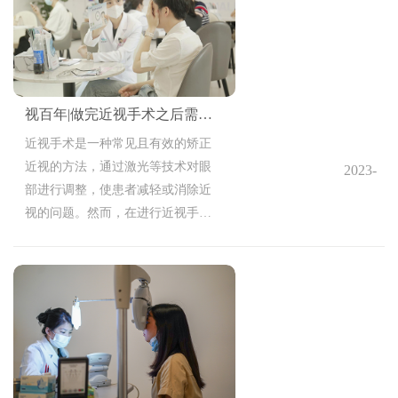
视手术的类型有哪些？哪类效果比
较好？
视百年|做完近视手术之后需要注意什么？
近视手术是一种常见且有效的矫正
近视的方法，通过激光等技术对眼
2023-
部进行调整，使患者减轻或消除近
10-09
视的问题。然而，在进行近视手术
14:51:38
后，患者需要遵循一些注意事项和
护理指南，以确保手术的成功和术
后的健康恢复，下面就来说说近视
手术后的注意事项和护理指南。