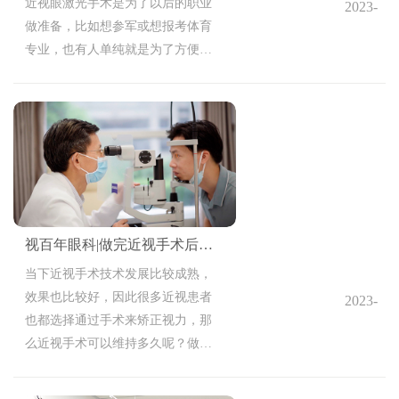
近视眼激光手术是为了以后的职业
2023-
做准备，比如想参军或想报考体育
10-20
专业，也有人单纯就是为了方便生
11:18:10
活，不想戴眼镜，不管是哪种原因
想做近视眼激光手术，都需要选完
善术前检查，通过术前检查确定符
合手术条件的，才能安排做手术，
那么，近视眼激光手术的术前检查
内容有哪些呢？
视百年眼科|做完近视手术后还会近视吗？
当下近视手术技术发展比较成熟，
效果也比较好，因此很多近视患者
2023-
也都选择通过手术来矫正视力，那
10-18
么近视手术可以维持多久呢？做完
14:41:01
近视手术还会近视吗？