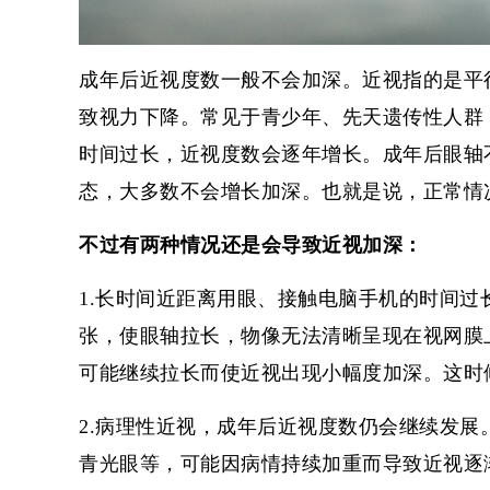
成年后近视度数一般不会加深。近视指的是平
致视力下降。常见于青少年、先天遗传性人群
时间过长，近视度数会逐年增长。成年后眼轴
态，大多数不会增长加深。也就是说，正常情
不过有两种情况还是会导致近视加深：
1.长时间近距离用眼、接触电脑手机的时间
张，使眼轴拉长，物像无法清晰呈现在视网膜
可能继续拉长而使近视出现小幅度加深。这时
2.病理性近视，成年后近视度数仍会继续发
青光眼等，可能因病情持续加重而导致近视逐