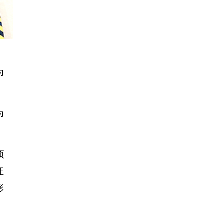
为
为
项
证
形