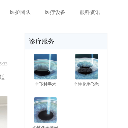
医护团队
医疗设备
眼科资讯
诊疗服务
5:33
适
全飞秒手术
个性化半飞秒
个性化全激光