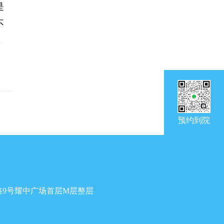
是
不
，
预约到院
9号耀中广场首层M层整层