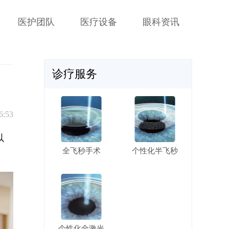
医护团队
医疗设备
眼科资讯
诊疗服务
6:53
以
全飞秒手术
个性化半飞秒
个性化全激光