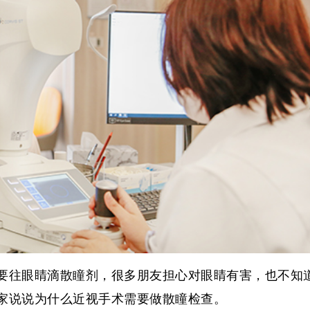
要往眼睛滴散瞳剂，很多朋友担心对眼睛有害，也不知
家说说为什么近视手术需要做散瞳检查。