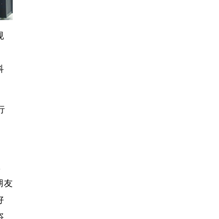
规
。
科
行
，
朋友
好
咨