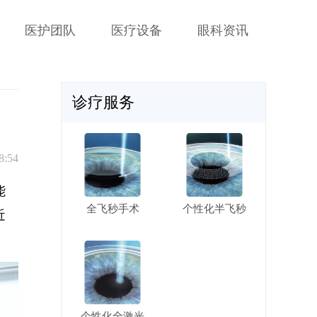
医护团队
医疗设备
眼科资讯
诊疗服务
8:54
能
全飞秒手术
个性化半飞秒
近
个性化全激光