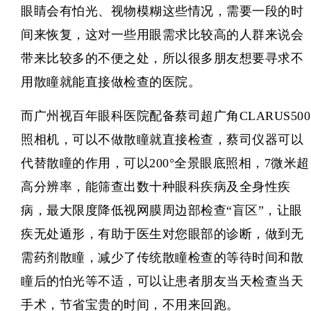
眼睛会有怕光、视物模糊这些情况，需要一段的时
间来恢复，这对一些用眼需求比较高的人群来说会
带来比较多的不便之处，所以很多朋友想要寻求不
用散瞳就能直接做检查的医院。
而
广州视百年
眼科医院配备蔡司超广角CLARUS500
照相机，可以不做散瞳就直接检查，蔡司仪器可以
代替散瞳的作用，可以200°全景眼底照相，7微米超
高分辨率，能筛查出数十种眼科疾病及全身性疾
病，最大限度降低视网膜周边部检查“盲区”，让眼
疾无处遁形，有助于医生对您眼部的诊断，做到无
需药剂散瞳，减少了传统散瞳检查的等待时间和散
瞳后的怕光等不适，可以让患者朋友当天检查当天
手术，节省宝贵的时间，不用来回跑。