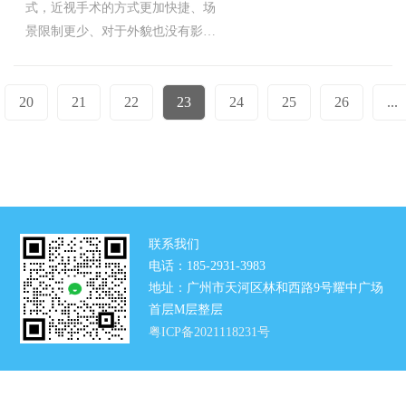
式，近视手术的方式更加快捷、场
10-11
景限制更少、对于外貌也没有影
11:04:35
响，因此许多人也越来越趋于通过
近视手术来矫正视力，而由于近视
20
21
22
23
24
25
26
...
手术类型比较多，不少患者也难以
做抉择，那么今日便来讲一讲，近
视手术的类型有哪些？哪类效果比
较好？
联系我们
电话：185-2931-3983
地址：广州市天河区林和西路9号耀中广场
首层M层整层
粤ICP备2021118231号