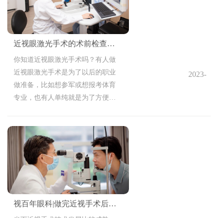
近视眼激光手术的术前检查内容有哪些
你知道近视眼激光手术吗？有人做
近视眼激光手术是为了以后的职业
2023-
做准备，比如想参军或想报考体育
10-20
专业，也有人单纯就是为了方便生
11:18:10
活，不想戴眼镜，不管是哪种原因
想做近视眼激光手术，都需要选完
善术前检查，通过术前检查确定符
合手术条件的，才能安排做手术，
那么，近视眼激光手术的术前检查
内容有哪些呢？
视百年眼科|做完近视手术后还会近视吗？