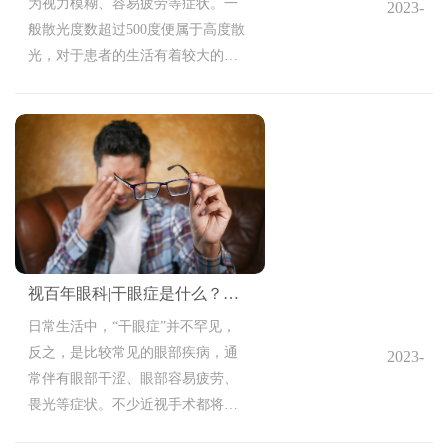
为视力模糊、容易疲劳等症状。一
2023-
般散光度数超过500度便属于高度散
10-23
光，对于患者的生活有着较大的影
11:31:02
响，那么，高度散光能做近视手术
吗？哪里做比较好？
视百年眼科|干眼症是什么？可以怎么治疗？
日常生活中，“干眼症”并不罕见，
反之，是比较常见的眼部疾病，通
2023-
常伴有眼部干涩、眼部容易疲劳、
10-23
畏光等症状。不少近视手术都将其
11:28:29
列为禁忌项，那么，针对于干眼症